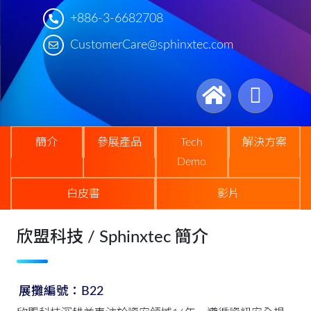
+886-3-6682708
CustomerCare@sphinxtec.com
簡介
參展產品
Tech
解決方案
Demo
白皮書
影片
欣盟科技 / Sphinxtec 簡介
展攤編號：B22