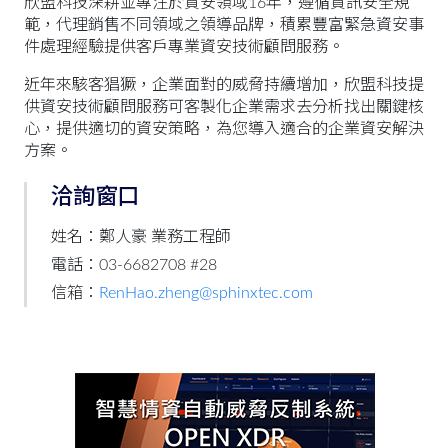
欣盟科技深耕並專注於資安領域16年，遵循資訊安全規
範，代理銷售不同領域之領導品牌，積累豐富緊急資安事
件處理經驗提供客戶專業資安技術顧問服務。
近年來駭客猖獗，企業面對的威脅持續增加，欣盟科技提
供資安技術顧問服務可客製化企業需求去分析找出關鍵核
心，提供適切的資安策略，為您導入適合的企業資安解決
方案。
洽詢窗口
姓名：鄭人豪 業務工程師
電話：03-6682708 #28
信箱：
RenHao.zheng@sphinxtec.com