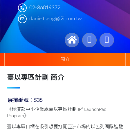
02-86019372
danieltseng@i2i.com.tw
簡介
臺以專區計劃 簡介
展攤編號：S35
《經濟部中小企業處臺以專區計劃 IP² LaunchPad
Program》
臺以專區目標在吸引想要打開亞洲市場的以色列團隊進駐