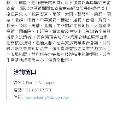
林口新創園，經篩選後的團隊可以參加臺以專區顧問團審
查會， (臺以專區顧問團審查會由前經濟部長施顏祥博士
擔任召集人，號召宏碁、華碩、大同、聯發科、康舒、國
眾、凌群、中磊、中華資安、精誠、邁特、台糖、秀傳、
長庚、榮總、馬偕、北醫、中華開發生醫創投、大盈國際
投顧、國衛院、工研院、資策會及生技中心等知名企業與
機構之決策者)，與台灣頂尖知名企業家對話並展示自家
創新核心技術，透過人脈介紹與安排商業媒合會議，找到
最合適之臺灣對接企業。運用臺灣豐富之產業資源加速亞
洲市場拓展，並利用在地完整科技製造生態鏈優勢，成立
生產基地或研發中心，供貨全世界。
洽詢窗口
姓名：Daniel Manager
電話：02-86019373
信箱：
danieltseng@i2i.com.tw