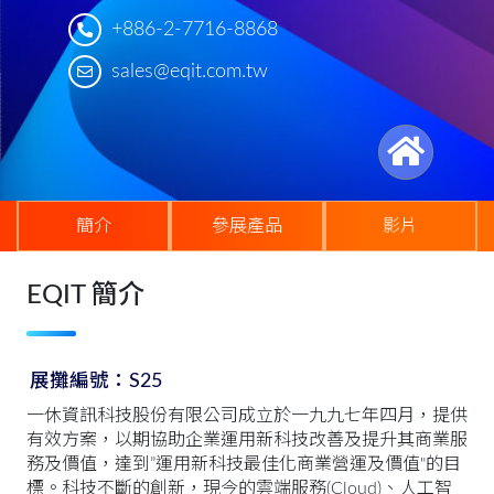
+886-2-7716-8868
sales@eqit.com.tw
簡介
參展產品
影片
EQIT 簡介
展攤編號：S25
一休資訊科技股份有限公司成立於一九九七年四月，提供
有效方案，以期協助企業運用新科技改善及提升其商業服
務及價值，達到”運用新科技最佳化商業營運及價值"的目
標。科技不斷的創新，現今的雲端服務(Cloud)、人工智