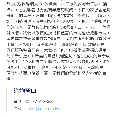
慧(AI) 及物聯網(IoT）的運用，不僅劇烈改變我們的生活
模式，也挑戰著既有的商業應用服務。今日的發想會是明
日創新的基石，這個不斷突破的趨勢，不會停止。所以，
如何因勢利導，藉由科技化的服務應用，提升企業整體運
作的效率，是每位決策者應有的認知。二十年來，一休深
耕技術，我們以紮實的技術和豐富的市場經驗把脈市場，
領先尋求或研發未來趨勢所需。我們的服務協助您有效應
用資訊科技(IT)，從有線網路、無線網路、IoT端點管理、
資訊服務整合平台、大數據抓包、虛擬化或雲端的運用、
到最新引進 OT 所需的氣體洩漏監測，經由強大的聲學成
像技術，定位和查看氣體洩漏或聲音特徵變化情況，避免
可能的工安事故。 讓客戶可以安心、輕鬆、有效的享用
現代科技而無後顧之憂，是我們的承諾和努力不懈的目
標。
洽詢窗口
電話：02-7716-8868
信箱：
sales@eqit.com.tw