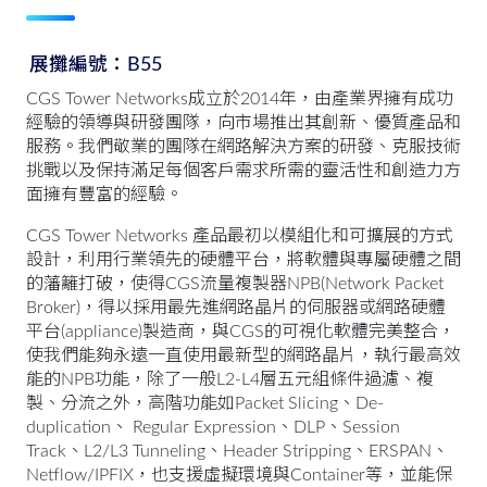
展攤編號：B55
CGS Tower Networks成立於2014年，由產業界擁有成功
經驗的領導與研發團隊，向市場推出其創新、優質產品和
服務。我們敬業的團隊在網路解決方案的研發、克服技術
挑戰以及保持滿足每個客戶需求所需的靈活性和創造力方
面擁有豐富的經驗。
CGS Tower Networks 產品最初以模組化和可擴展的方式
設計，利用行業領先的硬體平台，將軟體與專屬硬體之間
的藩籬打破，使得CGS流量複製器NPB(Network Packet
Broker)，得以採用最先進網路晶片的伺服器或網路硬體
平台(appliance)製造商，與CGS的可視化軟體完美整合，
使我們能夠永遠一直使用最新型的網路晶片，執行最高效
能的NPB功能，除了一般L2-L4層五元組條件過濾、複
製、分流之外，高階功能如Packet Slicing、De-
duplication、 Regular Expression、DLP、Session
Track、L2/L3 Tunneling、Header Stripping、ERSPAN、
Netflow/IPFIX，也支援虛擬環境與Container等，並能保