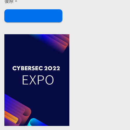
復原。
下載