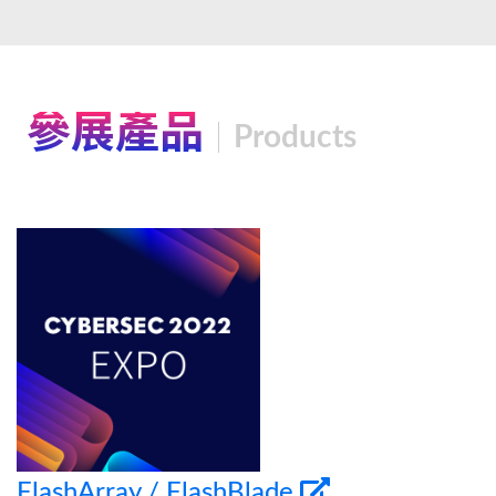
參展產品
Products
FlashArray / FlashBlade