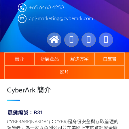
+65 6460 4250
apj-marketing@cyberark.com
簡介
參展產品
解決方案
白皮書
影片
CyberArk 簡介
展攤編號：B31
CYBERARK(NASDAQ：CYBR)是身份安全與存取管理的
領導者，為一家以色列公司並在美國上市的資訊安全廠