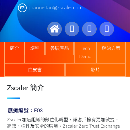
joanne.tan@zscaler.com
簡介
議程
參展產品
Tech
解決方案
Demo
白皮書
影片
Zscaler 簡介
展攤編號：F03
Zscaler加速組織的數位化轉型，讓客戶擁有更加敏捷、
高效、彈性及安全的環境。Zscaler Zero Trust Exchange