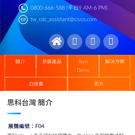
0800-666-588 (平日9 AM-6 PM)
tw_cdc_assistant@cisco.com
簡介
參展產品
Tech
解決方案
Demo
白皮書
影片
思科台灣 簡介
展攤編號：F04