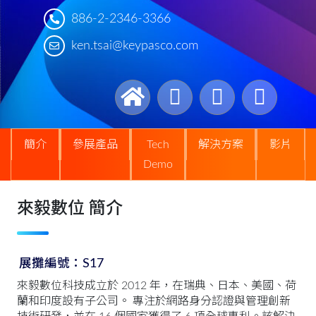
886-2-2346-3366
ken.tsai@keypasco.com
簡介
參展產品
Tech
解決方案
影片
Demo
來毅數位 簡介
展攤編號：S17
來毅數位科技成立於 2012 年，在瑞典、日本、美國、荷
蘭和印度設有子公司。 專注於網路身分認證與管理創新