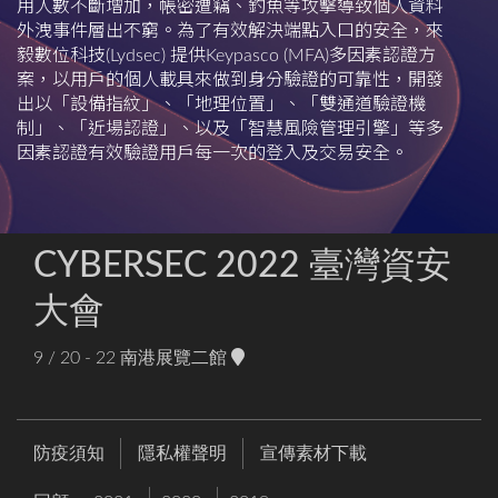
用人數不斷增加，帳密遭竊、釣魚等攻擊導致個人資料
外洩事件層出不窮。為了有效解決端點入口的安全，來
毅數位科技(Lydsec) 提供Keypasco (MFA)多因素認證方
案，以用戶的個人載具來做到身分驗證的可靠性，開發
出以「設備指紋」、「地理位置」、「雙通道驗證機
制」、「近場認證」、以及「智慧風險管理引擎」等多
因素認證有效驗證用戶每一次的登入及交易安全。
CYBERSEC 2022 臺灣資安
大會
9 / 20 - 22
南港展覽二館
防疫須知
隱私權聲明
宣傳素材下載