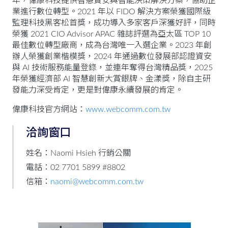
年，偉康科技提供智慧資安與智能決策解決方案，協助企
業進行數位轉型。2021 年以 FIDO 解決方案榮獲國際級
監理科技黑客松首獎，成功導入多家客戶深獲好評，同時
榮獲 2021 CIO Advisor APAC 雜誌評選為亞太區 TOP 10
最佳數位轉型廠商，成為台灣唯一入選企業。2023 年創
辦人榮獲創業楷模獎，2024 年通過數位發展部認證資安
與 AI 技術服務能量登錄，並連年奪得台灣精品獎，2025
年榮獲經濟部 AI 智慧創新大賞銀牌、金漾獎，除自主研
發能力深受肯定，更是對偉康永續發展的肯定。
偉康科技官方網站：
www.webcomm.com.tw
洽詢窗口
姓名：Naomi Hsieh 行銷公關
電話：02 7701 5899 #8802
信箱：
naomi@webcomm.com.tw