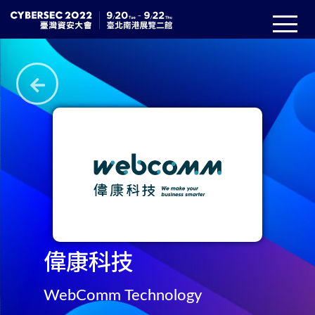
偉康科技
WebComm Technology