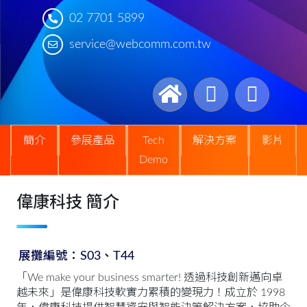
02 7701 5899
service@webcomm.com.tw
簡介
參展產品
Tech
解決方案
影片
Demo
偉康科技 簡介
展攤編號：S03、T44
「We make your business smarter! 透過科技創新邁向卓
越未來」是偉康科技軟實力累積的變現力！成立於 1998