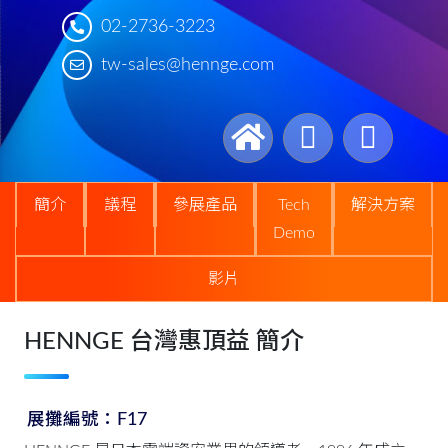
02-2736-3223
tw-sales@hennge.com
簡介
議程
參展產品
Tech
解決方案
Demo
影片
HENNGE 台灣惠頂益 簡介
展攤編號：F17