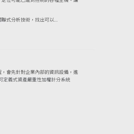
，定位可能已遭到控制的各種主機。讓
！
聯式分析技術，找出可以...
程，會先針對企業內部的資訊設備，進
提供可定義式資產嚴重性加權計分系統