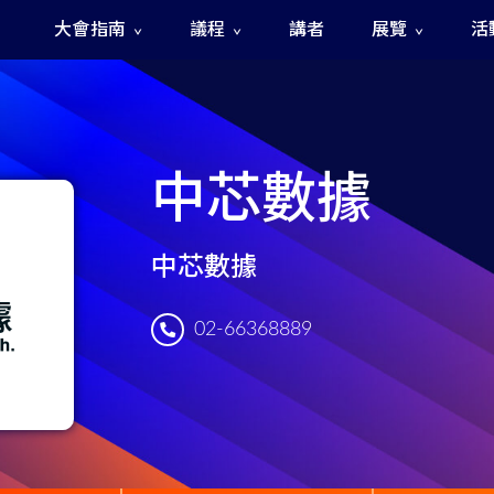
大會指南
議程
講者
展覽
活
The Fast and The Rigged 急速賽道之神秘訊號
中芯數據
中芯數據
02-66368889