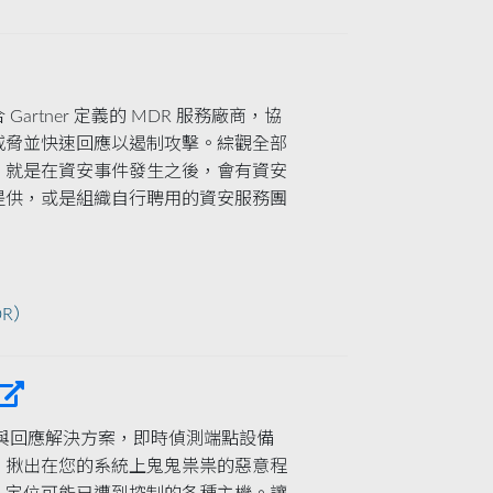
rtner 定義的 MDR 服務廠商，協
威脅並快速回應以遏制攻擊。綜觀全部
。就是在資安事件發生之後，會有資安
提供，或是組織自行聘用的資安服務團
.
R）
測與回應解決方案，即時偵測端點設備
，揪出在您的系統上鬼鬼祟祟的惡意程