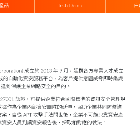
產品
Tech Demo
白
Corporation) 成立於 2013 年 9 月，延攬各方專業人才成立
而成的自動化資安服務平台，為客戶提供意圖威脅即時鑑識
 Service），達到保護企業網路安全的目的。
SO27001 認證，可提供企業符合國際標準的資訊安全管理規
數據作為企業內部資安團隊的延伸，協助企業共同防禦進
案，自從 APT 攻擊手法問世後，企業不可能只靠資安產
專業資安人員判讀資安報告後，採取相對應的做法。