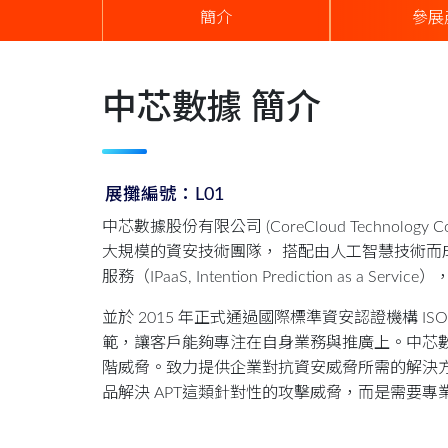
簡介
參展
中芯數據 簡介
展攤編號：L01
中芯數據股份有限公司 (CoreCloud Technology 
大規模的資安技術團隊， 搭配由人工智慧技術
服務（IPaaS, Intention Prediction as a
並於 2015 年正式通過國際標準資安認證機構 I
範，讓客戶能夠專注在自身業務與推廣上。中芯
階威脅。致力提供企業對抗資安威脅所需的解決方
品解決 APT這類針對性的攻擊威脅，而是需要