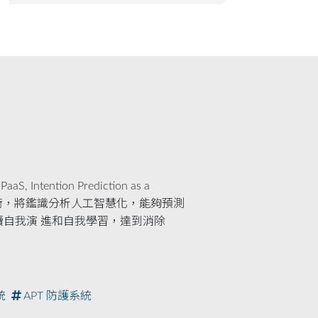
Intention Prediction as a
動化技術，將鑑識分析人工智慧化，能夠預測
自我演 進和自我學習，達到消除
統
APT 防護系統