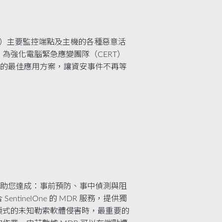
點監控）主要監控端點及主機的各種惡意活
為強化電腦緊急應變團隊（CERT）
T）的最佳應用方案，讓資安事件不再等
One 協助您達成：事前預防、事中偵測與阻
tinelOne 的 MDR 服務，提供獨
頂式的未知勒索軟體侵害時，最重要的