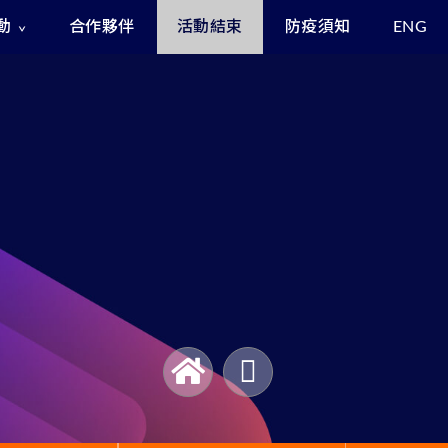
動
合作夥伴
活動結束
防疫須知
ENG
Exclusive Benefits for Enrollees
Asia Cyber Channel Summit