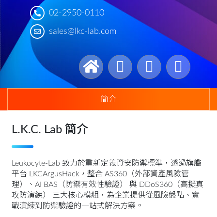
02-2950-0110
sales@lkc-lab.com
簡介
L.K.C. Lab 簡介
Leukocyte-Lab 致力於重新定義資安防禦標準，透過旗艦
平台 LKCArgusHack，整合 AS360（外部資產風險管
理）、AI BAS（防禦有效性驗證） 與 DDoS360（高擬真
攻防演練） 三大核心模組，為企業提供從風險盤點、實
戰演練到防禦驗證的一站式解決方案。