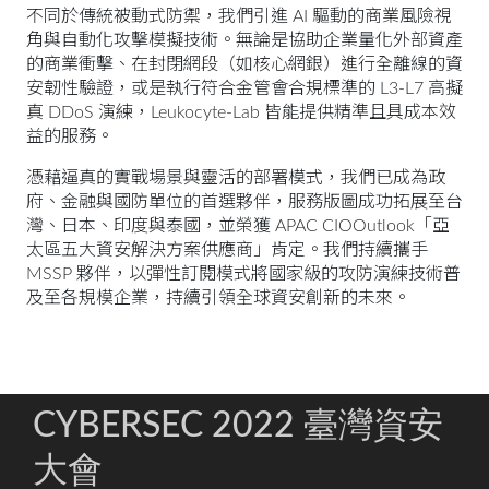
不同於傳統被動式防禦，我們引進 AI 驅動的商業風險視
角與自動化攻擊模擬技術。無論是協助企業量化外部資產
的商業衝擊、在封閉網段（如核心網銀）進行全離線的資
安韌性驗證，或是執行符合金管會合規標準的 L3-L7 高擬
真 DDoS 演練，Leukocyte-Lab 皆能提供精準且具成本效
益的服務。
憑藉逼真的實戰場景與靈活的部署模式，我們已成為政
府、金融與國防單位的首選夥伴，服務版圖成功拓展至台
灣、日本、印度與泰國，並榮獲 APAC CIOOutlook「亞
太區五大資安解決方案供應商」肯定。我們持續攜手
MSSP 夥伴，以彈性訂閱模式將國家級的攻防演練技術普
及至各規模企業，持續引領全球資安創新的未來。
CYBERSEC 2022 臺灣資安
大會