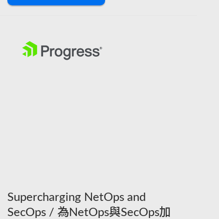
Supercharging NetOps and
SecOps / 為NetOps與SecOps加