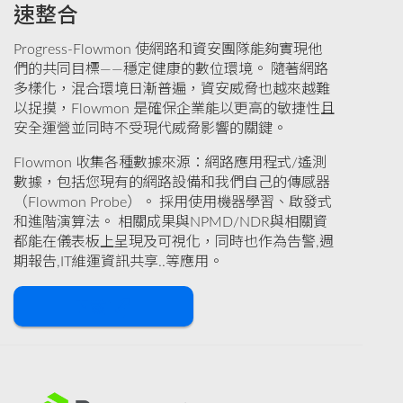
速整合
Progress-Flowmon 使網路和資安團隊能夠實現他
們的共同目標——穩定健康的數位環境。 隨著網路
多樣化，混合環境日漸普遍，資安威脅也越來越難
以捉摸，Flowmon 是確保企業能以更高的敏捷性且
安全運營並同時不受現代威脅影響的關鍵。
Flowmon 收集各種數據來源：網路應用程式/遙測
數據，包括您現有的網路設備和我們自己的傳感器
（Flowmon Probe）。 採用使用機器學習、啟發式
和進階演算法。 相關成果與NPMD/NDR與相關資
都能在儀表板上呈現及可視化，同時也作為告警,週
期報告,IT維運資訊共享..等應用。
下載