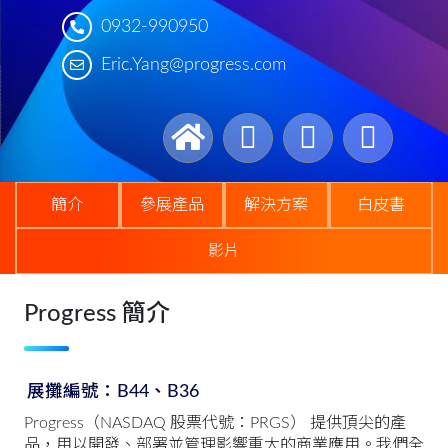
0932-990950
Eric.Yang@progress.com
簡介
參展產品
解決方案
白皮書
影片
Progress 簡介
展攤編號：B44、B36
Progress（
NASDAQ 股票代號：PRGS
）
提供頂尖的產
品，用以開發、部署並管理影響重大的商業應用。我們全