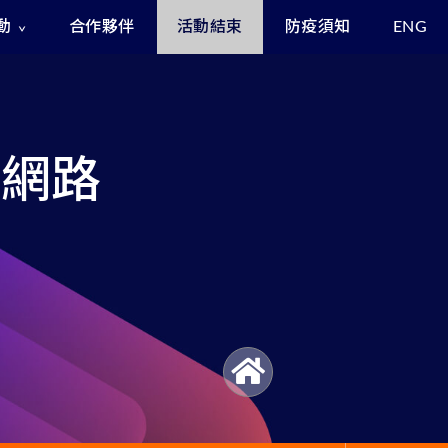
動
合作夥伴
活動結束
防疫須知
ENG
Exclusive Benefits for Enrollees
Asia Cyber Channel Summit
關貿網路