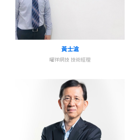
黃士滄
曜祥網技 技術經理