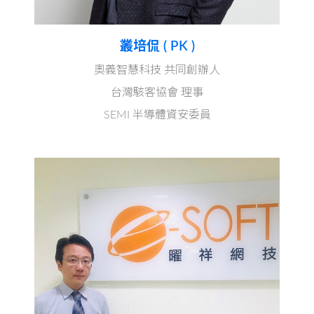
叢培侃 ( PK )
奧義智慧科技 共同創辦人
台灣駭客協會 理事
SEMI 半導體資安委員