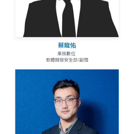
蔡龍佑
果核數位
軟體開發安全部/副理