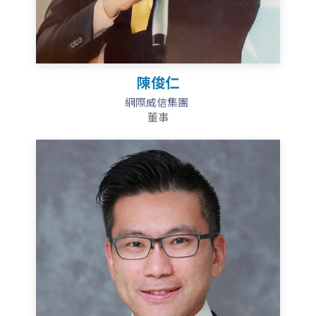
陳俊仁
網際威信集團
董事