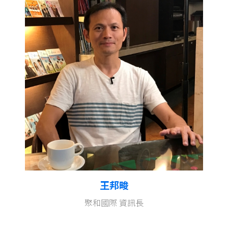
王邦畯
聚和國際 資訊長