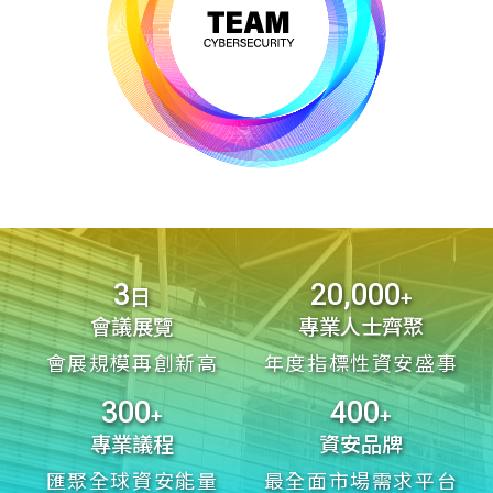
3
20,000
日
+
會議展覽
專業人士齊聚
會展規模再創新高
年度指標性資安盛事
300
400
+
+
專業議程
資安品牌
匯聚全球資安能量
最全面市場需求平台