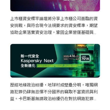
上市櫃資安標竿論壇將分享上市櫃公司面臨的資
安挑戰，與符合現今法規要求的資安標準，期望
協助企業落實資安治理，鞏固企業營運基礎與資
安防禦的完整性。
歷經地緣政治紛擾，地球村成壁壘分明，唯獨網
路犯罪仍肆無忌憚不分國界的竊取不當資訊與利
益。卡巴斯基無謂政治紛擾仍在對抗網路犯罪的
使命上，透過不斷演進的機器學習技術推出全方
本主題亦將分享卡巴斯基與其他資安廠商的合作