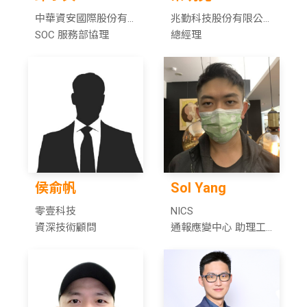
中華資安國際股份有
兆勤科技股份有限公
限公司
SOC 服務部協理
司
總經理
侯俞帆
Sol Yang
零壹科技
NICS
資深技術顧問
通報應變中心 助理工
程師