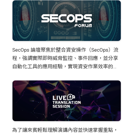
位新一代安全NEXT，將防毒軟體、端點偵測回
技術，透過卡巴斯基TA(技術聯盟)方案結合，協
應、強化控制與修補程式管理及雲安全一起整
助網路安全廠商提高偵測精準度，偕同資安廠商
合，針對規避式威脅的防護利用新一代 EDR 功能
於企業內建置相關的供應鏈安全。
提供可視性、分析與主動回應，搭配MDR專家服
務，防止各行業受到最複雜與進階的威脅影響。
SecOps 論壇聚焦於整合資安操作（SecOps）流
程，強調實際即時威脅監控、事件回應，並分享
自動化工具的應用經驗，實現資安作業效率的全
面提升。
為了讓來賓輕鬆理解演講內容並快速掌握重點，