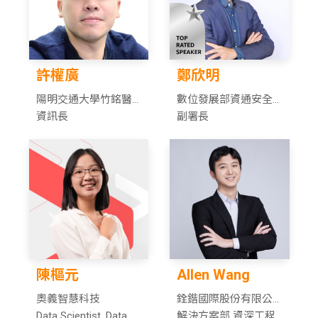
許權廣
鄭欣明
陽明交通大學竹銘醫
數位發展部資通安全
院
資訊長
署
副署長
陳樞元
Allen Wang
奧義智慧科技
銓鍇國際股份有限公
Data Scientist, Data
司
解決方案部 資深工程